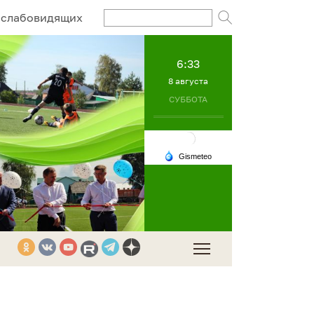
Поисковый за
 слабовидящих
6:33
8 августа
СУББОТА