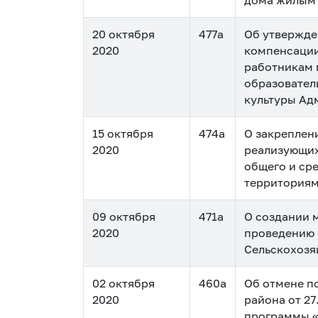
дома жилым 
20 октября
477а
Об утвержде
2020
компенсации
работникам 
образовател
культуры Ад
15 октября
474а
О закреплен
2020
реализующих
общего и ср
территориям
09 октября
471а
О создании 
2020
проведению 
Сельскохозя
02 октября
460а
Об отмене п
2020
района от 2
программы «