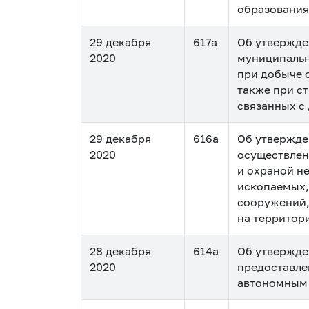
образования
29 декабря
617а
Об утвержде
2020
муниципальн
при добыче 
также при с
связанных с
29 декабря
616а
Об утвержде
2020
осуществлен
и охраной н
ископаемых,
сооружений,
на территор
28 декабря
614а
Об утвержде
2020
предоставле
автономным 