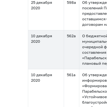
25 декабря
598а
Об утвержде
2020
поселений П
предоставле
оставшимся 
договорам н
10 декабря
562а
О бюджетной
2020
муниципальн
очередной ф
составления
«Парабельск
плановый п
10 декабря
561а
Об утвержде
2020
информирова
«Формирован
Парабельско
«Устойчивое
благоустрой