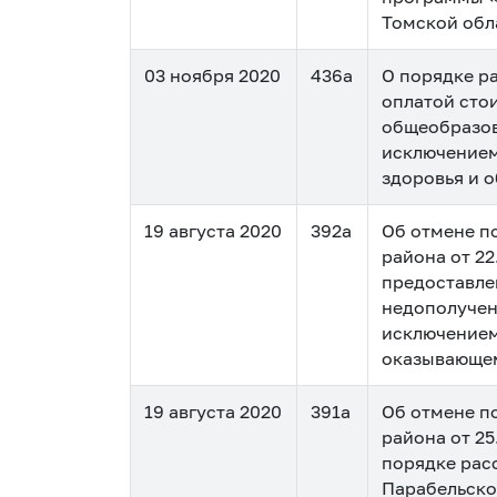
Томской обла
03 ноября 2020
436а
О порядке р
оплатой сто
общеобразов
исключением
здоровья и 
19 августа 2020
392а
Об отмене п
района от 2
предоставле
недополучен
исключением
оказывающем
19 августа 2020
391а
Об отмене п
района от 2
порядке рас
Парабельско