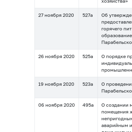
хозяйства»
27 ноября 2020
527а
Об утвержде
предоставле
горячего пи
образование
Парабельско
26 ноября 2020
525а
О порядке п
индивидуал
промышленн
19 ноября 2020
523а
О проведени
Парабельско
06 ноября 2020
495а
О создании 
помещения 
непригодным
аварийным и