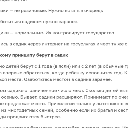
дики — не резиновые. Нужно встать в очередь
аботиться садиком нужно заранее.
дики — нормальные. Их контролирует государство
пись в садик через интернет на госуслугах имеет ту же 
кому принципу берут в садик
о детей берут с 1 года (в ясли) или с 2 лет (в обычные г
 впервые обратиться, когда ребенку исполнится год. К
ься места. Озаботьтесь местом в садике заранее.
ом садике ограниченное число мест. Сколько детей вып
 осенью. Бывает, садики расширяют. Принимают по очер
е предложат место. Привилегии только у льготников: 
 из многодетных семей, особенно если их братья и сест
ди продвигаются быстрее.
 не остаться без места, занимайте очередь заранее. И