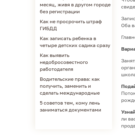
месяц, живя в другом городе
свиде
без регистрации
Запис
Как не просрочить штраф
Оба в
ГИБДД
Главн
Как записать ребенка в
четыре детских садика сразу
Вариа
Как выявить
Занят
недобросовестного
орган
работодателя
школ
Водительские права: как
получить, заменить и
Подай
сделать международные
Потом
рожде
5 советов тем, кому лень
заниматься документами
Узнай
ли ва
продв