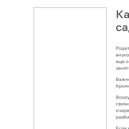
Ка
са
Родит
внуко
еще о
занят
Важно
Кроме
Вокру
связи
очере
разби
Если 