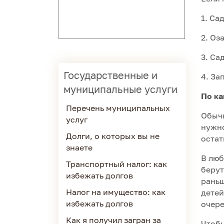
1. Са
2. Оз
3. Са
Государственные и
4. За
муниципальные услуги
По ка
Перечень муниципальных
Обычн
услуг
нужно
Долги, о которых вы не
остат
знаете
В люб
Транспортный налог: как
берут
избежать долгов
раньш
Налог на имущество: как
детей
избежать долгов
очере
Как я получил загран за
Чтобы