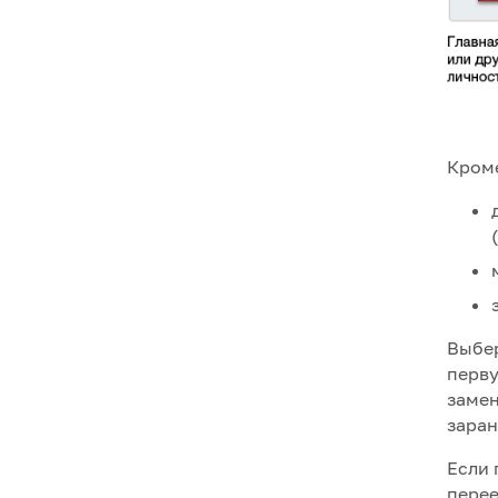
Кроме
Выбер
перву
замен
заран
Если 
перее