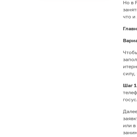
Но в 
занят
что и
Глав
Вариа
Чтобы
запол
итерн
силу,
Шаг 1
телеф
госус
Далее
заявк
или в
заним