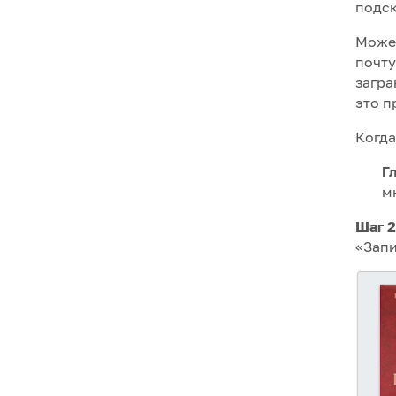
подск
Может
почту
загра
это п
Когда
Г
м
Шаг 2
«Запи