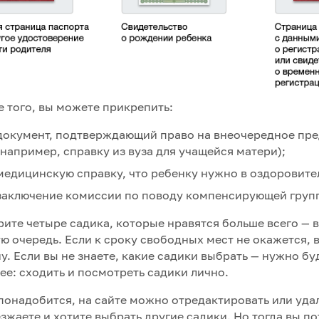
 того, вы можете прикрепить:
документ, подтверждающий право на внеочередное пре
(например, справку из вуза для учащейся матери);
медицинскую справку, что ребенку нужно в оздоровите
заключение комиссии по поводу компенсирующей груп
ите четыре садика, которые нравятся больше всего — в 
ю очередь. Если к сроку свободных мест не окажется, 
у. Если вы не знаете, какие садики выбрать — нужно б
ее: сходить и посмотреть садики лично.
понадобится, на сайте можно отредактировать или удал
зжаете и хотите выбрать другие садики. Но тогда вы по