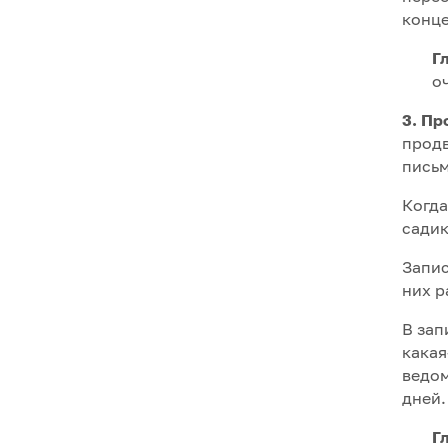
конце
Г
о
3. Пр
продв
письм
Когда
садик
Запис
них р
В зап
какая
ведом
дней.
Г