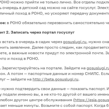
РОНО можно прийти не только лично. Все отделы подк
ь очередь в детский сад можно на сайте госуслуг. Элек
 личный поход в РОНО, но ускоряют передачу документ
ное:
в РОНО обязательно перезвонить самостоятельно че
нт 2. Записать через портал госуслуг
 встать в очередь в садик через
gosuslugi.ru
, нужно сн
нить заявление. Далее просто следим, как продвигается
ете, а важные новости придут по электронной почте. З
 что и поход в РОНО.
.
Зарегистрируйтесь на портале. Зайдите на
gosuslugi.r
он. А потом — паспортные данные и номер СНИЛС. Есл
луг — зайдите на
http://beta.gosuslugi.ru
.
 нужно подтвердить свои данные — показать паспорт. 
у подали именно вы, а не кто-то другой от вашего имен
 любом другом центре обслуживания (
https://esia.gosus
ает меньше минуты. Возьмите с собой паспорт. Когда б