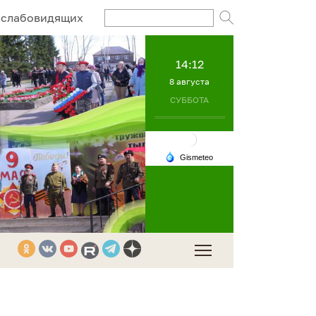
Поисковый за
 слабовидящих
14:12
8 августа
СУББОТА